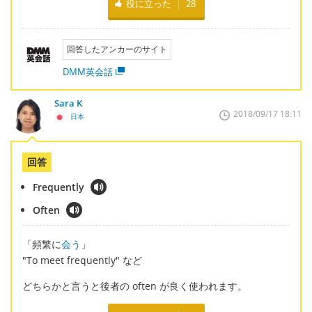
役に立った
28
回答したアンカーのサイト
DMM英会話
Sara K
2018/09/17 18:11
日本
回答
Frequently
Often
「頻繁に
会う
」
"To meet frequently" など
どちらかと言うと後者の often が良く使われます。