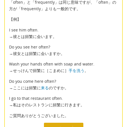
「often」と「frequently」は同じ意味ですが、「often」の
方が「frequently」よりも一般的です。
【例】
I see him often.
→彼とは頻繁に会います。
Do you see her often?
→彼女とは頻繁に会いますか。
Wash your hands often with soap and water.
→せっけんで頻繁に［こまめに］
手を洗う
。
Do you come here often?
→ここには頻繁に
来る
のですか。
I go to that restaurant often.
→私はそのレストランに頻繁に行きます。
ご質問ありがとうございました。