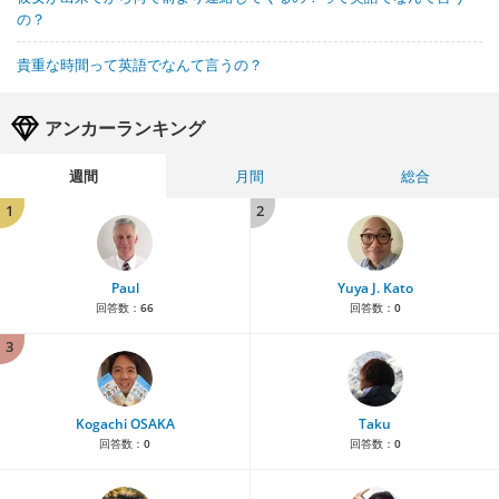
の？
貴重な時間って英語でなんて言うの？
アンカーランキング
週間
月間
総合
1
2
Paul
Yuya J. Kato
回答数：
66
回答数：
0
3
Kogachi OSAKA
Taku
回答数：
0
回答数：
0