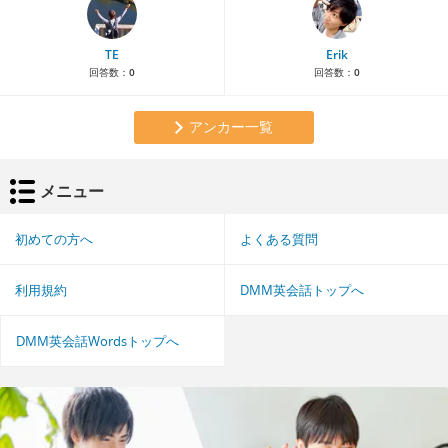
TE
Erik
回答数：
0
回答数：
0
アンカー一覧
メニュー
初めての方へ
よくある質問
利用規約
DMM英会話トップへ
DMM英会話Wordsトップへ