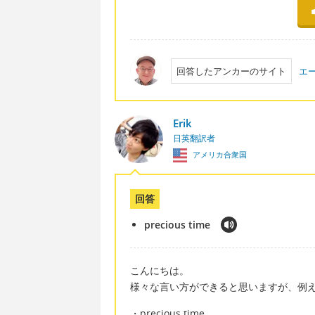
回答したアンカーのサイト
エ
Erik
日英翻訳者
アメリカ合衆国
回答
precious time
こんにちは。
様々な言い方ができると思いますが、例
・precious time