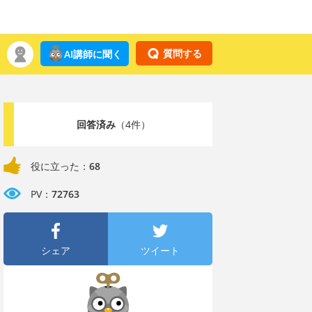
質問する
AI講師に聞く
回答済み
（4件）
役に立った：
68
PV：
72763
シェア
ツイート