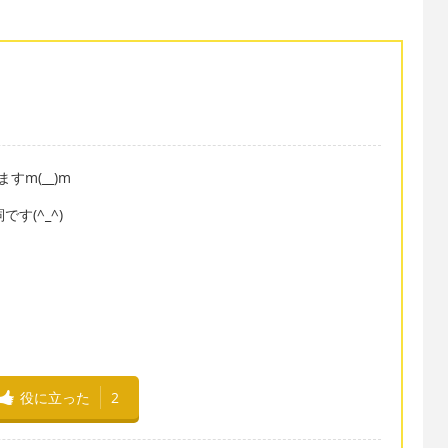
ますm(__)m
す(^_^)
役に立った
2