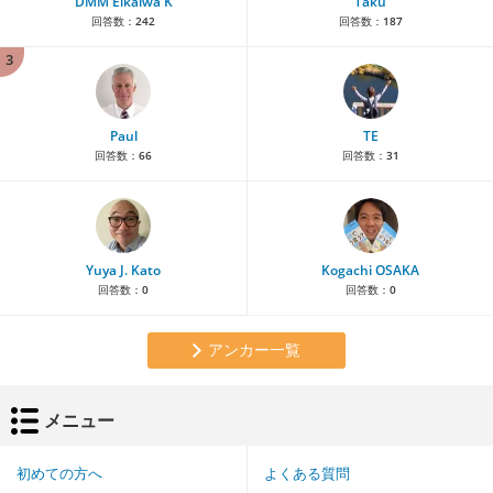
DMM Eikaiwa K
Taku
回答数：
242
回答数：
187
3
Paul
TE
回答数：
66
回答数：
31
Yuya J. Kato
Kogachi OSAKA
回答数：
0
回答数：
0
アンカー一覧
メニュー
初めての方へ
よくある質問