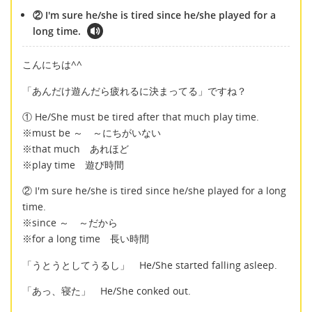
② I'm sure he/she is tired since he/she played for a
long time.
こんにちは^^
「あんだけ遊んだら疲れるに決まってる」ですね？
① He/She must be tired after that much play time.
※must be ～ ～にちがいない
※that much あれほど
※play time 遊び時間
② I'm sure he/she is tired since he/she played for a long
time.
※since ～ ～だから
※for a long time 長い時間
「うとうとしてうるし」 He/She started falling asleep.
「あっ、寝た」 He/She conked out.