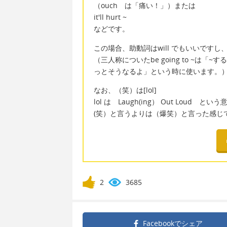
（ouch は「痛い！」）または
it'll hurt ~
などです。
この場合、助動詞はwill でもいいですし、b
（三人称についたbe going to ~
っとそうなるよ」という時に使います。
なお、（笑）は[lol]
lol は Laugh(ing） Out Loud と
(笑）と言うよりは（爆笑）と言った感じ
2
3685
Facebookで
シェア