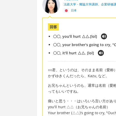
法政大学・獨協大学講師、企業研修
日本
回答
〇〇, you'll hurt △△.[lol]
〇〇, your brother’s going to cry, "Ou
〇〇, it'll hurt △△. [lol]
○○君、というのは、そのまま名前（愛称
かずゆきくんだったら、Kazu, など。
お兄ちゃんというのも、通常は名前（愛称）で
ってもいいですね。
痛いと思う・・・はいろいろ言い方があ
you'll hurt △△（お兄ちゃんの名前）
Your brother (△△)'s going to cry, "Ouc