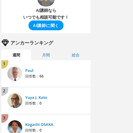
AI講師なら
いつでも相談可能です！
AI講師に聞く
アンカーランキング
週間
月間
総合
1
Paul
回答数：
66
2
Yuya J. Kato
回答数：
0
3
Kogachi OSAKA
回答数：
0