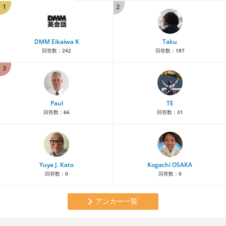
1
2
DMM Eikaiwa K
Taku
回答数：
242
回答数：
187
3
Paul
TE
回答数：
66
回答数：
31
Yuya J. Kato
Kogachi OSAKA
回答数：
0
回答数：
0
アンカー一覧