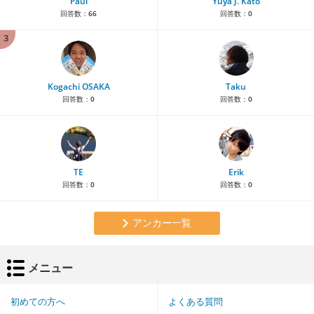
Paul
Yuya J. Kato
回答数：
66
回答数：
0
3
Kogachi OSAKA
Taku
回答数：
0
回答数：
0
TE
Erik
回答数：
0
回答数：
0
アンカー一覧
メニュー
初めての方へ
よくある質問