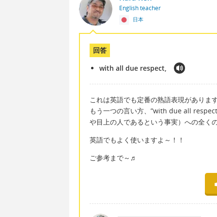
English teacher
日本
回答
with all due respect,
これは英語でも定番の熟語表現がありま
もう一つの言い方、”with due all r
や目上の人であるという事実）への全く
英語でもよく使いますよ～！！
ご参考まで～♬