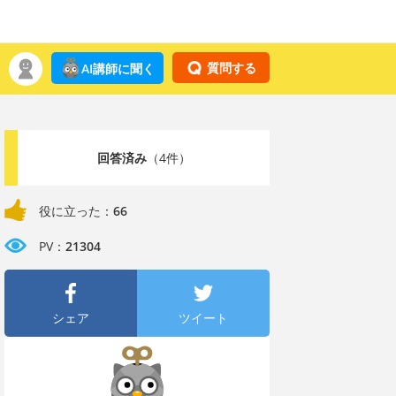
質問する
AI講師に聞く
回答済み
（4件）
役に立った：
66
PV：
21304
シェア
ツイート