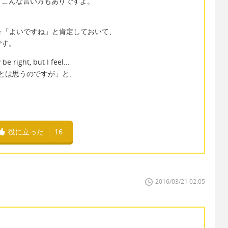
、こんな言い方もありですよ。
の意見を「よいですね」と肯定しておいて、
です。
 right, but I feel...
とは思うのですが」と、
。
役に立った
16
2016/03/21 02:05