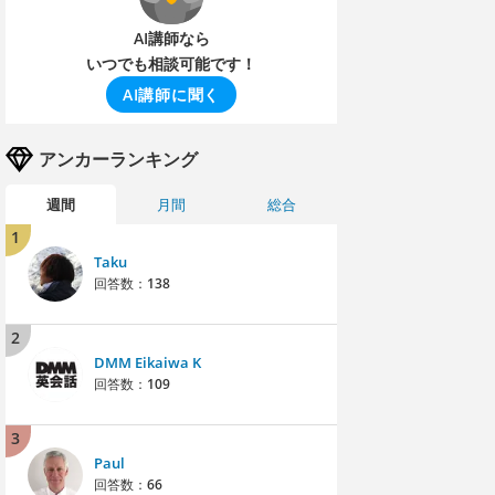
AI講師なら
いつでも相談可能です！
AI講師に聞く
アンカーランキング
週間
月間
総合
1
Taku
回答数：
138
2
DMM Eikaiwa K
回答数：
109
3
Paul
回答数：
66