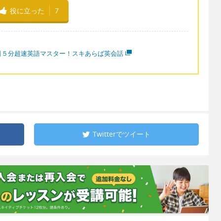
役に立った
7
日５分超速英語マスター！スキあらば英会話
Twitterで
ツイート