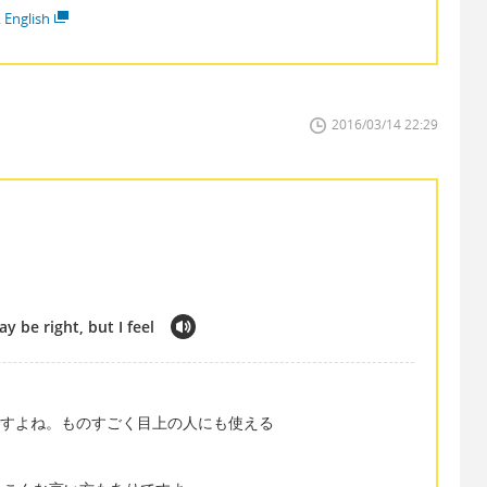
 English
2016/03/14 22:29
 be right, but I feel
番ですよね。ものすごく目上の人にも使える