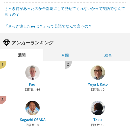
さっき何があったのか全部劇にして見せてくれないかって英語でなんて
言うの？
「さっき渡した●●は？」って英語でなんて言うの？
アンカーランキング
週間
月間
総合
1
2
Paul
Yuya J. Kato
回答数：
66
回答数：
0
3
Kogachi OSAKA
Taku
回答数：
0
回答数：
0