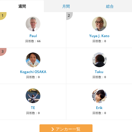
週間
月間
総合
1
2
Paul
Yuya J. Kato
回答数：
66
回答数：
0
3
Kogachi OSAKA
Taku
回答数：
0
回答数：
0
TE
Erik
回答数：
0
回答数：
0
アンカー一覧