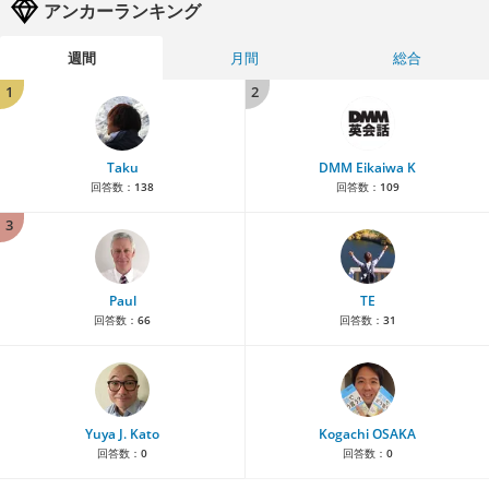
アンカーランキング
週間
月間
総合
1
2
Taku
DMM Eikaiwa K
回答数：
138
回答数：
109
3
Paul
TE
回答数：
66
回答数：
31
Yuya J. Kato
Kogachi OSAKA
回答数：
0
回答数：
0