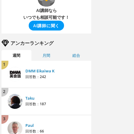
AI講師なら
いつでも相談可能です！
AI講師に聞く
アンカーランキング
週間
月間
総合
1
DMM Eikaiwa K
回答数：
242
2
Taku
回答数：
187
3
Paul
回答数：
66