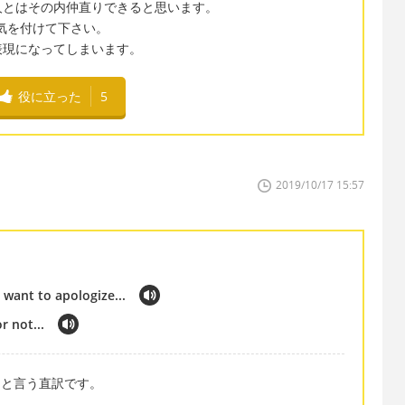
人とはその内仲直りできると思います。
ように気を付けて下さい。
表現になってしまいます。
役に立った
5
2019/10/17 15:57
t want to apologize...
r not...
」と言う直訳です。