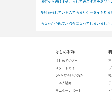
困難から逃げず受け入れて過ごす道を選びた
受験勉強しているのであまりケータイを見ま
あなたが心配でお節介になってしまいました
はじめる前に
はじめての方へ
料
スタートガイド
プ
DMM英会話の強み
韓
日本人講師
子
モニターレポート
ビ
こ