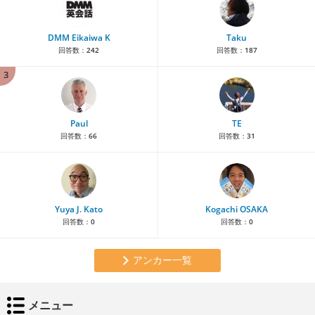
DMM Eikaiwa K
Taku
回答数：
242
回答数：
187
3
Paul
TE
回答数：
66
回答数：
31
Yuya J. Kato
Kogachi OSAKA
回答数：
0
回答数：
0
アンカー一覧
メニュー