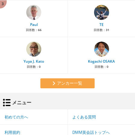
3
Paul
TE
回答数：
66
回答数：
31
Yuya J. Kato
Kogachi OSAKA
回答数：
0
回答数：
0
アンカー一覧
メニュー
初めての方へ
よくある質問
利用規約
DMM英会話トップへ