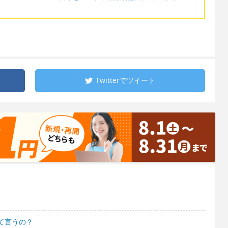
Twitterで
ツイート
？
て言うの？