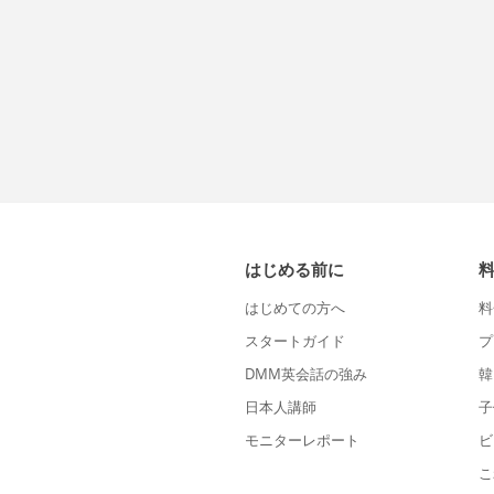
はじめる前に
はじめての方へ
料
スタートガイド
プ
DMM英会話の強み
韓
日本人講師
子
モニターレポート
ビ
こ