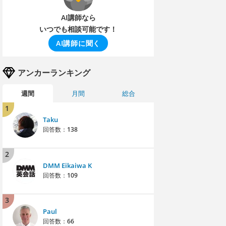
AI講師なら
いつでも相談可能です！
AI講師に聞く
アンカーランキング
週間
月間
総合
1
Taku
回答数：
138
2
DMM Eikaiwa K
回答数：
109
3
Paul
回答数：
66