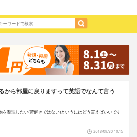
るから部屋に戻りますって英語でなんて言う
物を整理したい(荷解きではない)というにはどう言えばいいです
2018/09/30 10:15