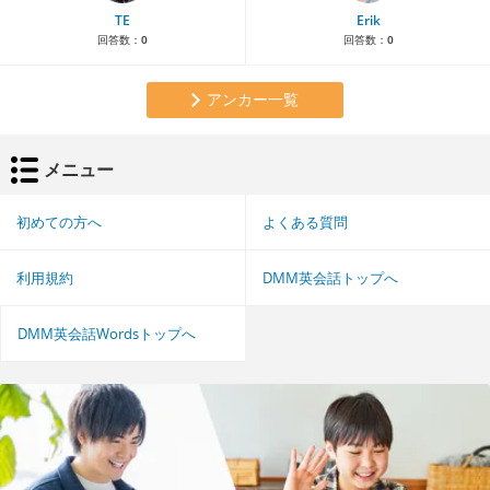
TE
Erik
回答数：
0
回答数：
0
アンカー一覧
メニュー
初めての方へ
よくある質問
利用規約
DMM英会話トップへ
DMM英会話Wordsトップへ