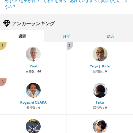
兄はいつも弟が付いてくるのを待ってあげていますって英語でなんて言
うの？
アンカーランキング
週間
月間
総合
1
2
Paul
Yuya J. Kato
回答数：
66
回答数：
0
3
Kogachi OSAKA
Taku
回答数：
0
回答数：
0