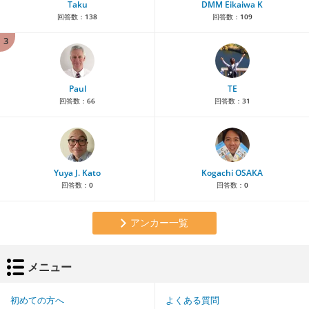
Taku
DMM Eikaiwa K
回答数：
138
回答数：
109
3
Paul
TE
回答数：
66
回答数：
31
Yuya J. Kato
Kogachi OSAKA
回答数：
0
回答数：
0
アンカー一覧
メニュー
初めての方へ
よくある質問