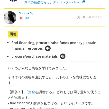
TOEICの勉強ならカナダ・バンクーバーへ
Sophie Sg
2019/03/26 19:10
日本
回答
find financing, procure/raise funds (money), obtain
financial resources
procure/purchase materials
いくつか異なる表現を挙げてみました。
それぞれの回答を直訳すると、以下のような意味になりま
す。
【回答１】「
資金
を調達する」 どれもほぼ同じ意味で使うこ
とが出来ます。
- find financing 財源を見つける、というイメージです。
- procure/raise funds (money)