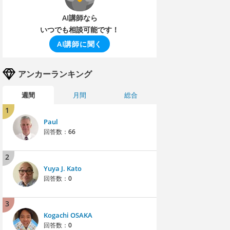
AI講師なら
いつでも相談可能です！
AI講師に聞く
アンカーランキング
週間
月間
総合
1
Paul
回答数：
66
2
Yuya J. Kato
回答数：
0
3
Kogachi OSAKA
回答数：
0