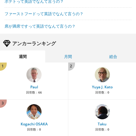
ポテトって英語でなんて言うの？
ファーストフードって英語でなんて言うの？
席が満席ですって英語でなんて言うの？
アンカーランキング
週間
月間
総合
1
2
Paul
Yuya J. Kato
回答数：
66
回答数：
0
3
Kogachi OSAKA
Taku
回答数：
0
回答数：
0