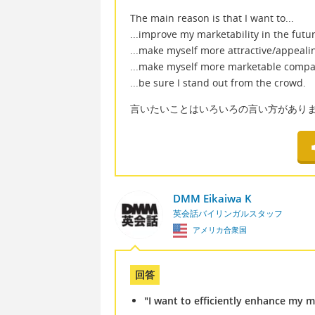
The main reason is that I want to...
...improve my marketability in the futur
...make myself more attractive/appeali
...make myself more marketable compar
...be sure I stand out from the crowd.
言いたいことはいろいろの言い方があり
DMM Eikaiwa K
英会話バイリンガルスタッフ
アメリカ合衆国
回答
"I want to efficiently enhance my m