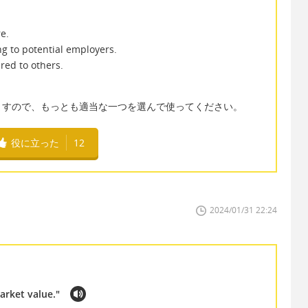
e.
ng to potential employers.
ed to others.
ますので、もっとも適当な一つを選んで使ってください。
役に立った
12
2024/01/31 22:24
arket value."