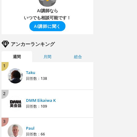
AI講師なら
いつでも相談可能です！
AI講師に聞く
アンカーランキング
週間
月間
総合
1
Taku
回答数：
138
2
DMM Eikaiwa K
回答数：
109
3
Paul
回答数：
66