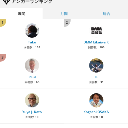
アンカーランキング
週間
月間
総合
1
2
Taku
DMM Eikaiwa K
回答数：
138
回答数：
109
3
Paul
TE
回答数：
66
回答数：
31
Yuya J. Kato
Kogachi OSAKA
回答数：
0
回答数：
0