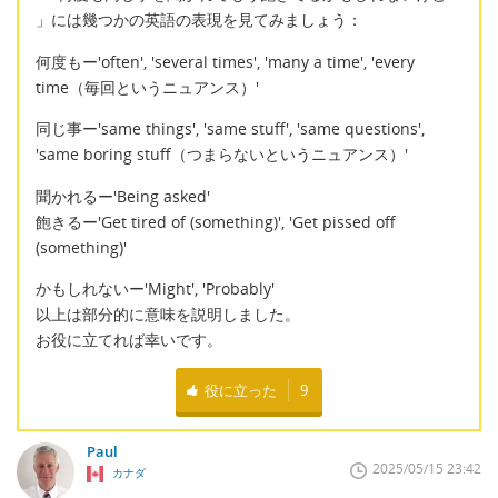
」には幾つかの英語の表現を見てみましょう：
何度もー'often', 'several times', 'many a time', 'every
time（毎回というニュアンス）'
同じ事ー'same things', 'same stuff', 'same questions',
'same boring stuff（つまらないというニュアンス）'
聞かれるー'Being asked'
飽きるー'Get tired of (something)', 'Get pissed off
(something)'
かもしれないー'Might', 'Probably'
以上は部分的に意味を説明しました。
お役に立てれば幸いです。
役に立った
9
Paul
2025/05/15 23:42
カナダ