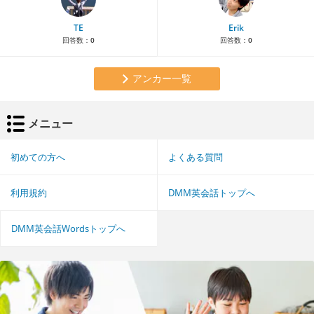
TE
Erik
回答数：
0
回答数：
0
アンカー一覧
メニュー
初めての方へ
よくある質問
利用規約
DMM英会話トップへ
DMM英会話Wordsトップへ