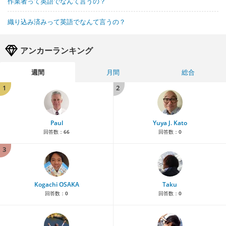
作業者って英語でなんて言うの？
織り込み済みって英語でなんて言うの？
アンカーランキング
週間
月間
総合
1
2
Paul
Yuya J. Kato
回答数：
66
回答数：
0
3
Kogachi OSAKA
Taku
回答数：
0
回答数：
0