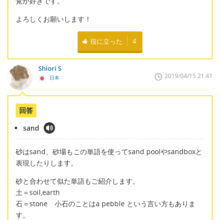
覚が好きです。
よろしくお願いします！
役に立った
4
Shiori S
2019/04/15 21:41
日本
回答
sand
砂はsand、砂場もこの単語を使ってsand poolやsandboxと
表現したりします。
砂と合わせて似た単語もご紹介します。
土＝soil,earth
石＝stone 小石のことはa pebble という言い方もありま
す。