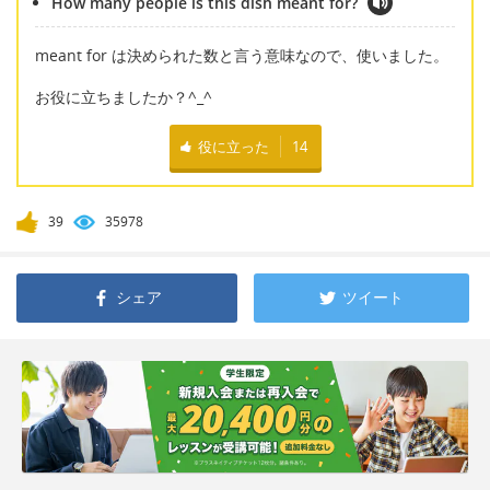
How many people is this dish meant for?
meant for は決められた数と言う意味なので、使いました。
お役に立ちましたか？^_^
役に立った
14
39
35978
シェア
ツイート