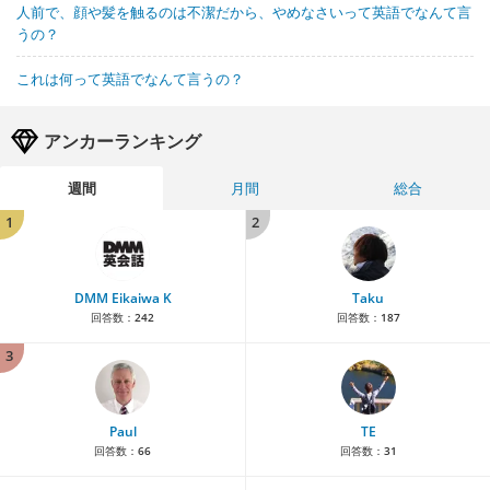
人前で、顔や髪を触るのは不潔だから、やめなさいって英語でなんて言
うの？
これは何って英語でなんて言うの？
アンカーランキング
週間
月間
総合
1
2
DMM Eikaiwa K
Taku
回答数：
242
回答数：
187
3
Paul
TE
回答数：
66
回答数：
31