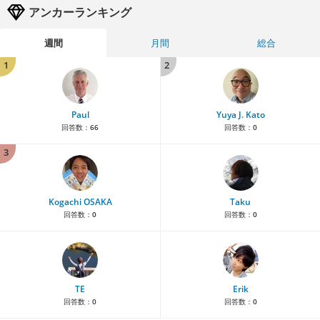
アンカーランキング
週間
月間
総合
1
2
Paul
Yuya J. Kato
回答数：
66
回答数：
0
3
Kogachi OSAKA
Taku
回答数：
0
回答数：
0
TE
Erik
回答数：
0
回答数：
0