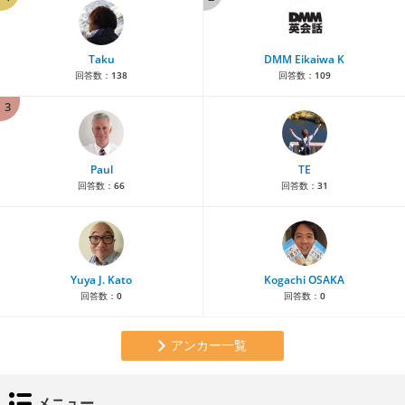
Taku
DMM Eikaiwa K
回答数：
138
回答数：
109
3
Paul
TE
回答数：
66
回答数：
31
Yuya J. Kato
Kogachi OSAKA
回答数：
0
回答数：
0
アンカー一覧
メニュー