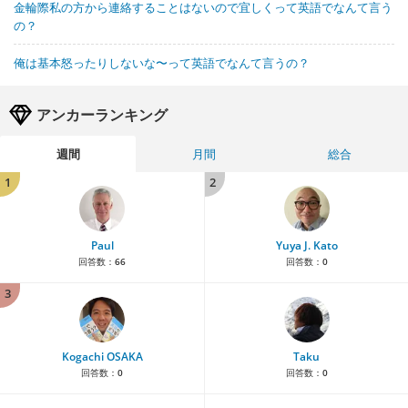
金輪際私の方から連絡することはないので宜しくって英語でなんて言う
の？
俺は基本怒ったりしないな〜って英語でなんて言うの？
アンカーランキング
週間
月間
総合
1
2
Paul
Yuya J. Kato
回答数：
66
回答数：
0
3
Kogachi OSAKA
Taku
回答数：
0
回答数：
0