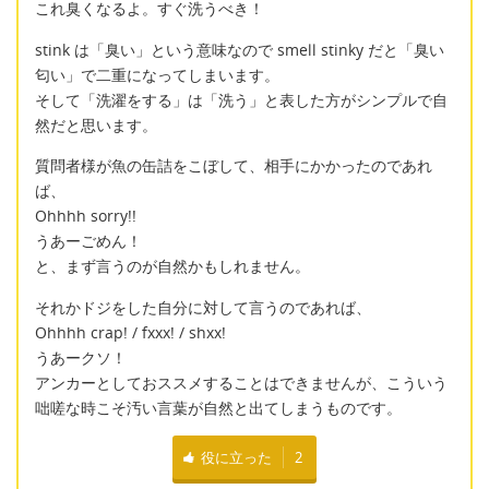
これ臭くなるよ。すぐ洗うべき！
stink は「臭い」という意味なので smell stinky だと「臭い
匂い」で二重になってしまいます。
そして「洗濯をする」は「洗う」と表した方がシンプルで自
然だと思います。
質問者様が魚の缶詰をこぼして、相手にかかったのであれ
ば、
Ohhhh sorry!!
うあーごめん！
と、まず言うのが自然かもしれません。
それかドジをした自分に対して言うのであれば、
Ohhhh crap! / fxxx! / shxx!
うあークソ！
アンカーとしておススメすることはできませんが、こういう
咄嗟な時こそ汚い言葉が自然と出てしまうものです。
役に立った
2