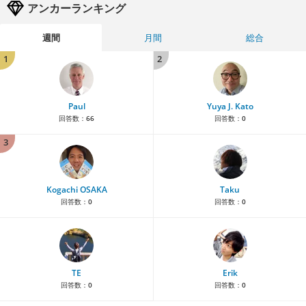
アンカーランキング
週間
月間
総合
1
2
Paul
Yuya J. Kato
回答数：
66
回答数：
0
3
Kogachi OSAKA
Taku
回答数：
0
回答数：
0
TE
Erik
回答数：
0
回答数：
0