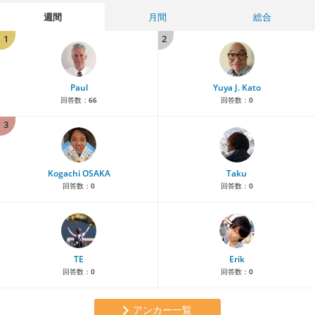
週間
月間
総合
1
2
Paul
Yuya J. Kato
回答数：
66
回答数：
0
3
Kogachi OSAKA
Taku
回答数：
0
回答数：
0
TE
Erik
回答数：
0
回答数：
0
アンカー一覧