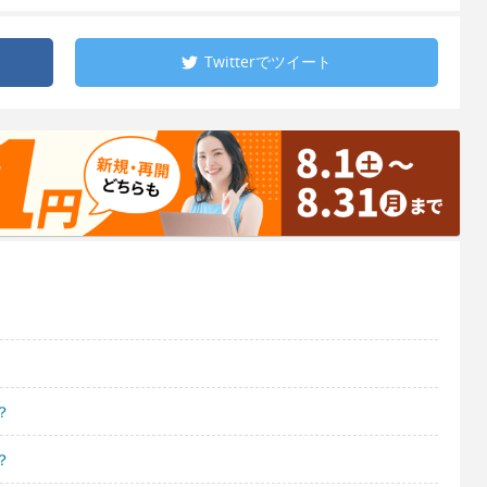
Twitterで
ツイート
？
？