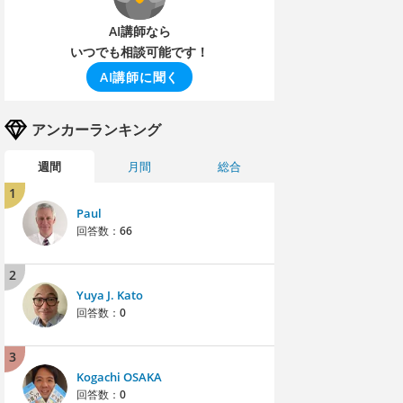
AI講師なら
いつでも相談可能です！
AI講師に聞く
アンカーランキング
週間
月間
総合
1
Paul
回答数：
66
2
Yuya J. Kato
回答数：
0
3
Kogachi OSAKA
回答数：
0