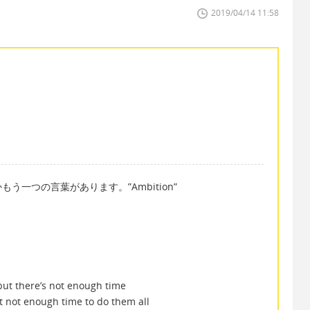
2019/04/14 11:58
う一つの言葉があります。”Ambition”
but there’s not enough time
t not enough time to do them all