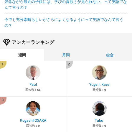
残念ながら最近の子供には、学びの貪欲さが見られない。って英語でな
んて言うの？
今でも充分素晴らしいがさらによくなるようにって英語でなんて言う
の？
アンカーランキング
週間
月間
総合
1
2
Paul
Yuya J. Kato
回答数：
66
回答数：
0
3
Kogachi OSAKA
Taku
回答数：
0
回答数：
0