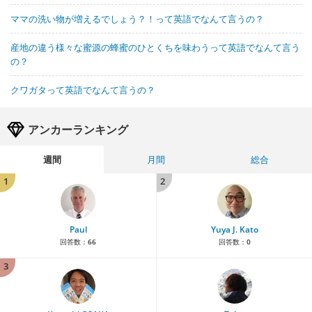
ママの洗い物が増えるでしょう？！って英語でなんて言うの？
産地の違う様々な蜜源の蜂蜜のひとくちを味わうって英語でなんて言う
の？
クワガタって英語でなんて言うの？
アンカーランキング
週間
月間
総合
1
2
Paul
Yuya J. Kato
回答数：
66
回答数：
0
3