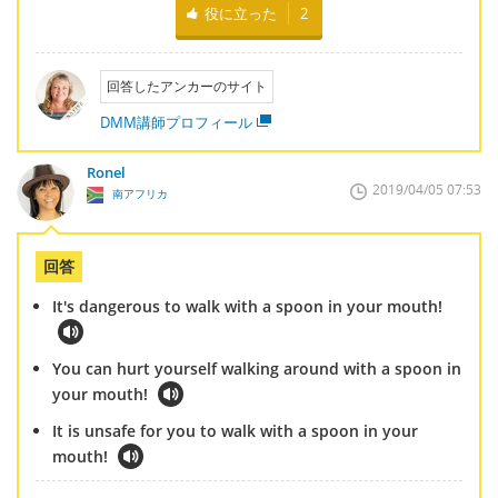
役に立った
2
回答したアンカーのサイト
DMM講師プロフィール
Ronel
2019/04/05 07:53
南アフリカ
回答
It's dangerous to walk with a spoon in your mouth!
You can hurt yourself walking around with a spoon in
your mouth!
It is unsafe for you to walk with a spoon in your
mouth!