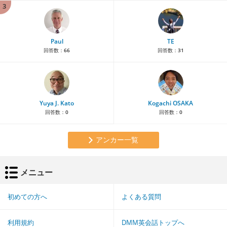
3
Paul
TE
回答数：
66
回答数：
31
Yuya J. Kato
Kogachi OSAKA
回答数：
0
回答数：
0
アンカー一覧
メニュー
初めての方へ
よくある質問
利用規約
DMM英会話トップへ