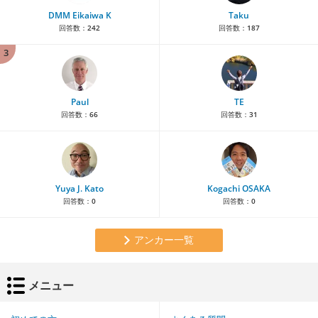
DMM Eikaiwa K
Taku
回答数：
242
回答数：
187
3
Paul
TE
回答数：
66
回答数：
31
Yuya J. Kato
Kogachi OSAKA
回答数：
0
回答数：
0
アンカー一覧
メニュー