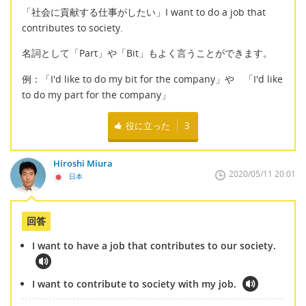
「社会に貢献する仕事がしたい」I want to do a job that
contributes to society.
名詞として「Part」や「Bit」もよく言うことができます。
例：「I'd like to do my bit for the company」や 「I'd like
to do my part for the company」
役に立った
3
Hiroshi Miura
2020/05/11 20:01
日本
回答
I want to have a job that contributes to our society.
I want to contribute to society with my job.