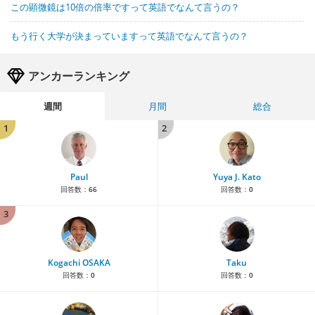
この顕微鏡は10倍の倍率ですって英語でなんて言うの？
もう行く大学が決まっていますって英語でなんて言うの？
アンカーランキング
週間
月間
総合
1
2
Paul
Yuya J. Kato
回答数：
66
回答数：
0
3
Kogachi OSAKA
Taku
回答数：
0
回答数：
0