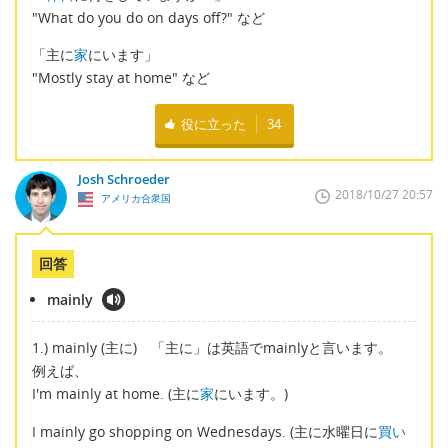
"What do you do on days off?" など
「主に
家
にいます」
"Mostly stay at home" など
役に立った
34
Josh Schroeder
2018/10/27 20:57
アメリカ合衆国
回答
mainly
1.) mainly (主に) 「主に」は英語でmainlyと言います。
例えば、
I'm mainly at home. (主に
家
にいます。)
I mainly go shopping on Wednesdays. (主に水曜日に
買い