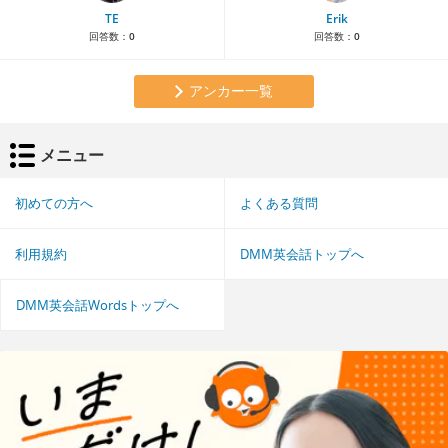
TE
Erik
回答数：
0
回答数：
0
アンカー一覧
メニュー
初めての方へ
よくある質問
利用規約
DMM英会話トップへ
DMM英会話Wordsトップへ