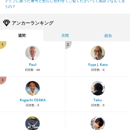
マップに振った番号と照らし合わせてご覧くださいって英語でなんて言
うの？
アンカーランキング
週間
月間
総合
1
2
Paul
Yuya J. Kato
回答数：
66
回答数：
0
3
Kogachi OSAKA
Taku
回答数：
0
回答数：
0