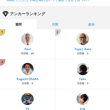
アンカーランキング
週間
月間
総合
1
2
Paul
Yuya J. Kato
回答数：
66
回答数：
0
3
Kogachi OSAKA
Taku
回答数：
0
回答数：
0
TE
Erik