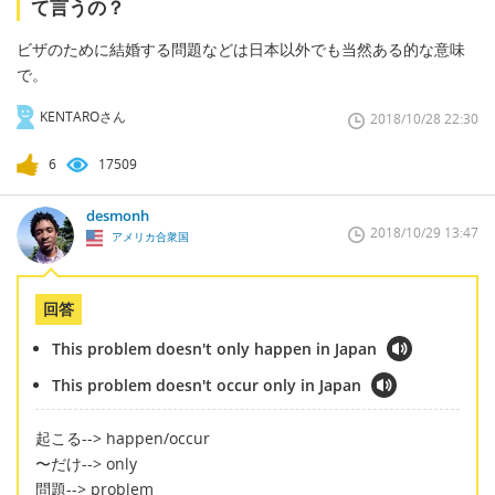
て言うの？
ビザのために結婚する問題などは日本以外でも当然ある的な意味
で。
KENTAROさん
2018/10/28 22:30
6
17509
desmonh
2018/10/29 13:47
アメリカ合衆国
回答
This problem doesn't only happen in Japan
This problem doesn't occur only in Japan
起こる--> happen/occur
〜だけ--> only
問題--> problem