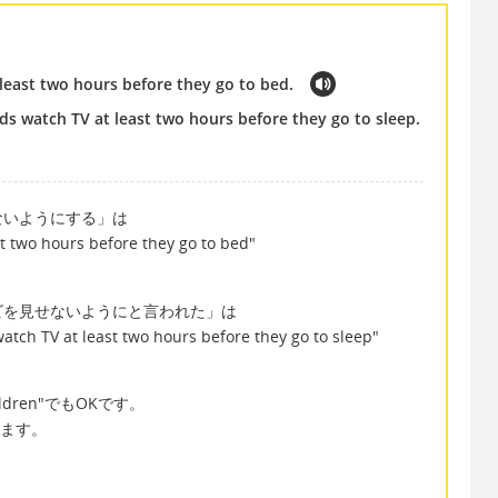
t least two hours before they go to bed.
ds watch TV at least two hours before they go to sleep.
ないようにする」は
ast two hours before they go to bed"
ビを見せないようにと言われた」は
watch TV at least two hours before they go to sleep"
ldren"でもOKです。
います。