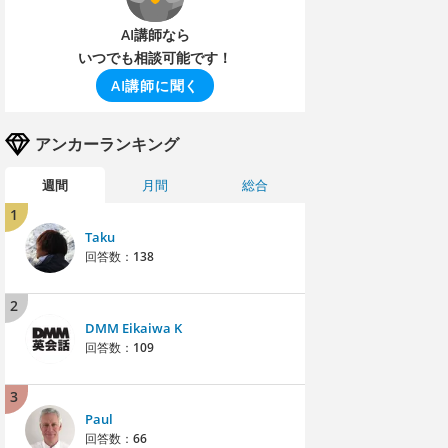
AI講師なら
いつでも相談可能です！
AI講師に聞く
アンカーランキング
週間
月間
総合
1
Taku
回答数：
138
2
DMM Eikaiwa K
回答数：
109
3
Paul
回答数：
66