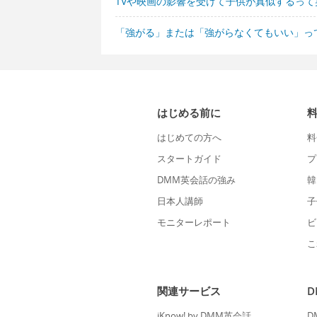
TVや映画の影響を受けて子供が真似するっ
「強がる」または「強がらなくてもいい」っ
はじめる前に
はじめての方へ
料
スタートガイド
プ
DMM英会話の強み
韓
日本人講師
子
モニターレポート
ビ
こ
関連サービス
iKnow! by DMM英会話
D