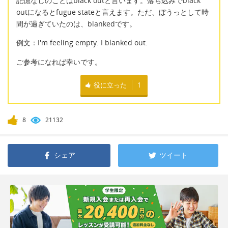
記憶なしのことはblack outと言います。落ち込みでblack
outになるとfugue stateと言えます。ただ、ぼうっとして時
間が過ぎていたのは、blankedです。
例文：I'm feeling empty. I blanked out.
ご参考になれば幸いです。
役に立った
1
8
21132
シェア
ツイート