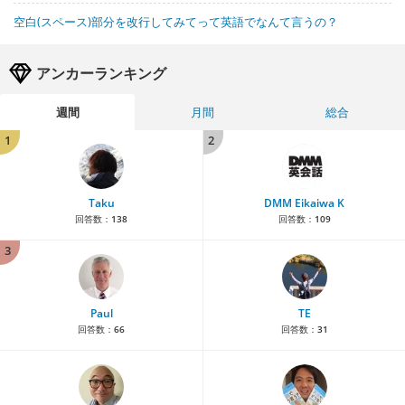
空白(スペース)部分を改行してみてって英語でなんて言うの？
アンカーランキング
週間
月間
総合
1
2
Taku
DMM Eikaiwa K
回答数：
138
回答数：
109
3
Paul
TE
回答数：
66
回答数：
31