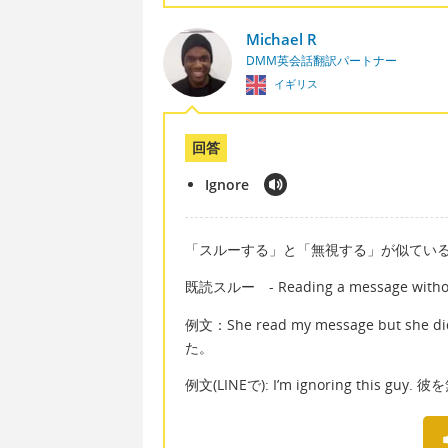
Michael R
DMM英会話翻訳パートナー
イギリス
回答
Ignore
「スルーする」と「無視する」が似ているの
既読スルー - Reading a message without
例文：She read my message but 
た。
例文(LINEで): I’m ignoring this gu