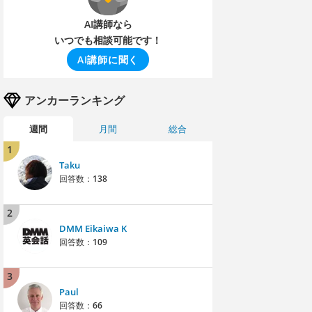
AI講師なら
いつでも相談可能です！
AI講師に聞く
アンカーランキング
週間
月間
総合
1
Taku
回答数：
138
2
DMM Eikaiwa K
回答数：
109
3
Paul
回答数：
66