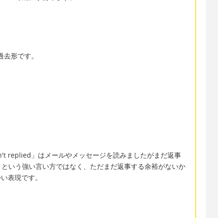
。
 の過去形です。
の「hasn't replied」はメールやメッセージを読みましたがまだ返事
」という強い言い方ではなく、ただまだ返事する余裕がないか
らかい表現です。