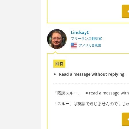
LindsayC
フリーランス翻訳家
アメリカ合衆国
回答
Read a message without replying.
「既読スルー」 = read a message without r
「スルー」は英語で通じませんので，じ