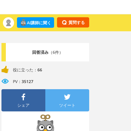
質問する
AI講師に聞く
回答済み
（6件）
役に立った：
66
PV：
35127
シェア
ツイート