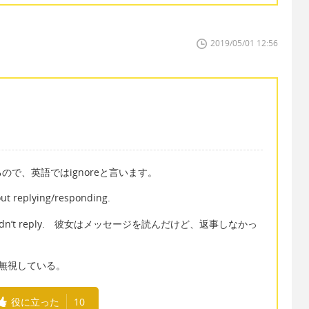
2019/05/01 12:56
で、英語ではignoreと言います。
 replying/responding.
she didn’t reply. 彼女はメッセージを読んだけど、返事しなかっ
y. 彼を無視している。
役に立った
10