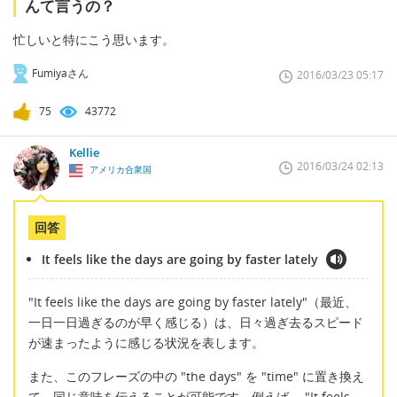
んて言うの？
忙しいと特にこう思います。
Fumiyaさん
2016/03/23 05:17
75
43772
Kellie
2016/03/24 02:13
アメリカ合衆国
回答
It feels like the days are going by faster lately
"It feels like the days are going by faster lately"（最近、
一日一日過ぎるのが早く感じる）は、日々過ぎ去るスピード
が速まったように感じる状況を表します。
また、このフレーズの中の "the days" を "time" に置き換え
て、同じ意味を伝えることが可能です。例えば、 "It feels