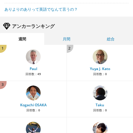
ありよりのありって英語でなんて言うの？
アンカーランキング
週間
月間
総合
1
2
Paul
Yuya J. Kato
回答数：
49
回答数：
0
3
Kogachi OSAKA
Taku
回答数：
0
回答数：
0