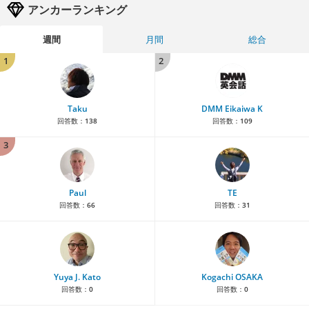
アンカーランキング
週間
月間
総合
1
2
Taku
DMM Eikaiwa K
回答数：
138
回答数：
109
3
Paul
TE
回答数：
66
回答数：
31
Yuya J. Kato
Kogachi OSAKA
回答数：
0
回答数：
0