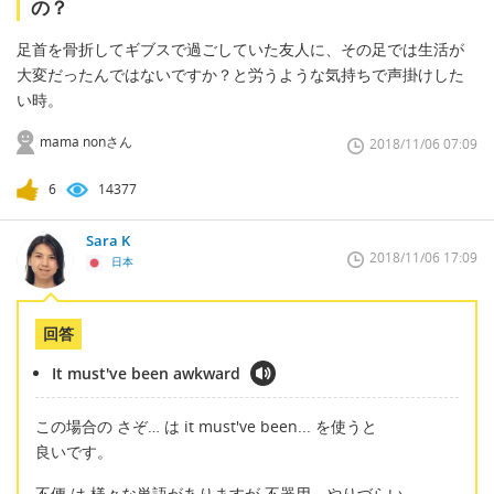
の？
足首を骨折してギブスで過ごしていた友人に、その足では生活が
大変だったんではないですか？と労うような気持ちで声掛けした
い時。
mama nonさん
2018/11/06 07:09
6
14377
Sara K
2018/11/06 17:09
日本
回答
It must've been awkward
この場合の さぞ… は it must've been... を使うと
良いです。
不便 は 様々な単語がありますが 不器用、やりづらい、