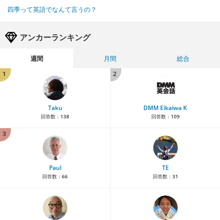
四季って英語でなんて言うの？
アンカーランキング
週間
月間
総合
1
2
Taku
DMM Eikaiwa K
回答数：
138
回答数：
109
3
Paul
TE
回答数：
66
回答数：
31