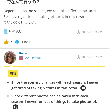
でなんて言うの？
Depending on the season, we can take different pictures.
So I never get tired of taking pictures in this town.
でいいのでしょうか。
TOMさん
2018/11/06 08:13
5
14581
Becky
2018/11/07 02:10
アメリカ合衆国
回答
Since the scenery changes with each season, I never
get tired of taking pictures in this town.
Since different photos can be taken with each
season, I never run out of things to take photos of.