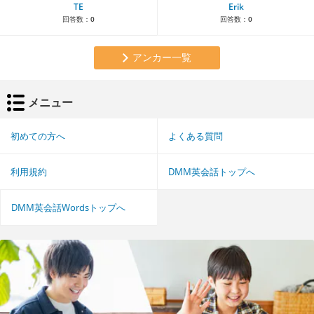
TE
Erik
回答数：
0
回答数：
0
アンカー一覧
メニュー
初めての方へ
よくある質問
利用規約
DMM英会話トップへ
DMM英会話Wordsトップへ