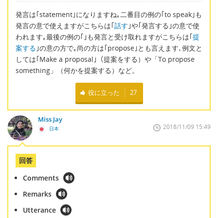
発言は｢statement｣になりますね｡二番目の例の｢to speak｣も
発言の意で使えますがこちらは｢
話す
｣や｢発言する｣の意で使
われます｡最後の例の｢｣も発言と受け取れますがこちらは｢
提
案する
｣の意の方で｡尚の方は｢propose｣とも言えます､例文と
しては｢Make a proposal｣（提案をする）や「To propose
something」（何かを提案する）など。
役に立った
27
Miss Jay
2018/11/09 15:49
日本
回答
Comments
Remarks
Utterance