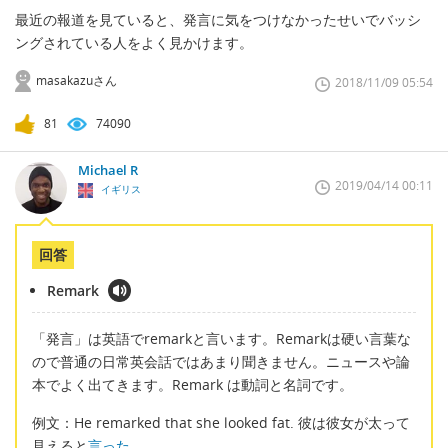
最近の報道を見ていると、発言に気をつけなかったせいでバッシ
ングされている人をよく見かけます。
masakazuさん
2018/11/09 05:54
81
74090
Michael R
2019/04/14 00:11
イギリス
回答
Remark
「発言」は英語でremarkと言います。Remarkは硬い言葉な
ので普通の日常英会話ではあまり聞きません。ニュースや論
本でよく出てきます。Remark は動詞と名詞です。
例文：He remarked that she looked fat. 彼は彼女が太って
見えると
言った
。