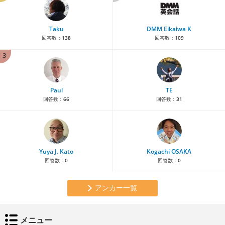
Taku
DMM Eikaiwa K
回答数：
138
回答数：
109
3
Paul
TE
回答数：
66
回答数：
31
Yuya J. Kato
Kogachi OSAKA
回答数：
0
回答数：
0
アンカー一覧
メニュー