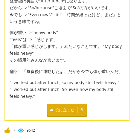
昼食後は英語で"After lunch"になります。
だから-->"So/because"こ場面で"So"の方がいいです。
今でも-->"Even now"/"still"「時間が経ったけど、まだ」と
いう意味ですね。
体が重い-->"heavy body"
"feels"は-->「感じます」
「体が重い感じがします。」みたいなことです。 "My body
feels heavy"
その慣用句みんなが言います。
翻訳：「昼食後に運動したよ。だから今でも体が重いんだ」
"I worked out after lunch, so my body still feels heavy."
"I worked out after lunch. So, even now my body still
feels heavy."
役に立った
3
7
9642