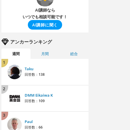
AI講師なら
いつでも相談可能です！
AI講師に聞く
アンカーランキング
週間
月間
総合
1
Taku
回答数：
138
2
DMM Eikaiwa K
回答数：
109
3
Paul
回答数：
66