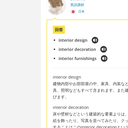
英語講師
日本
回答
interior design
interior decoration
interior furnishings
interior design
建物内部やお部部屋の中、家具、内装な
具、照明などもすべて含まれます。また建物の内
びます。
interior decoration
床や壁材などという建築的な要素よりは
絵を飾ったり、写真を並べてみたり、ク
することはこのinterior decorati