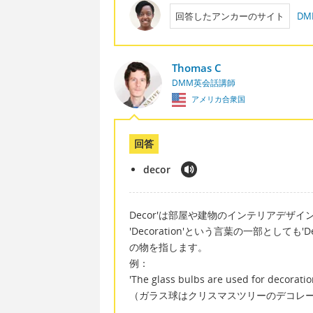
回答したアンカーのサイト
D
Thomas C
DMM英会話講師
アメリカ合衆国
回答
decor
Decor'は部屋や建物のインテリアデザイ
'Decoration'という言葉の一部としても'
の物を指します。
例：
'The glass bulbs are used for decoratio
（ガラス球はクリスマスツリーのデコレ