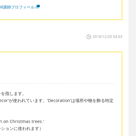
MM講師プロフィール
2018/12/20 04:03
ンを指します。
Decor'が使われています。'Decoration'は場所や物を飾る特定
n on Christmas trees.'
ーションに使われます）