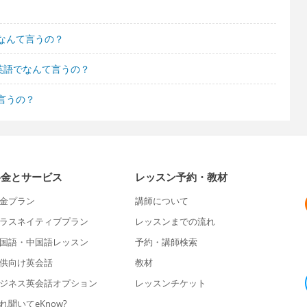
なんて言うの？
英語でなんて言うの？
言うの？
料金とサービス
レッスン予約・教材
金プラン
講師について
ラスネイティブプラン
レッスンまでの流れ
国語・中国語レッスン
予約・講師検索
供向け英会話
教材
ジネス英会話オプション
レッスンチケット
れ聞いてeKnow?