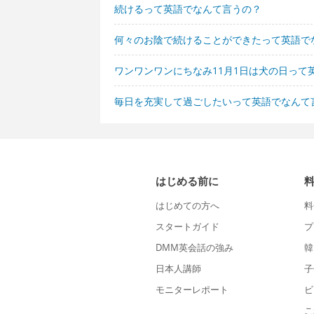
続けるって英語でなんて言うの？
何々のお陰で続けることができたって英語で
ワンワンワンにちなみ11月1日は犬の日って
毎日を充実して過ごしたいって英語でなんて
はじめる前に
はじめての方へ
料
スタートガイド
プ
DMM英会話の強み
韓
日本人講師
子
モニターレポート
ビ
こ