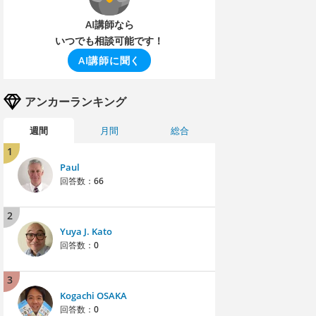
AI講師なら
いつでも相談可能です！
AI講師に聞く
アンカーランキング
週間
月間
総合
1
Paul
回答数：
66
2
Yuya J. Kato
回答数：
0
3
Kogachi OSAKA
回答数：
0