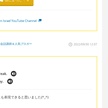
ian Israel YouTube Channel
英会話講師＆人気ブロガー
2022/09/30 12:07
reak.
ay.
も表現できると思いました(
^_^
)
.