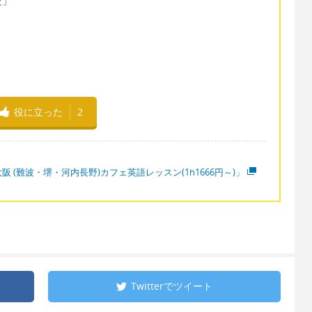
た」
役に立った
2
阪 (難波・堺・河内長野)カフェ英語レッスン(1h1666円～)」
Twitterで
ツイート