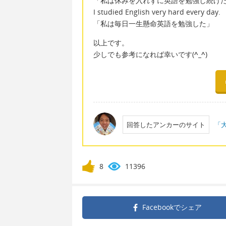
「私は休みを入れずに英語を勉強し続け
I studied English very hard every day.
「私は毎日一生懸命英語を勉強した」
以上です。
少しでも参考になれば幸いです(
^_^
)
回答したアンカーのサイト
「大
8
11396
Facebookで
シェア