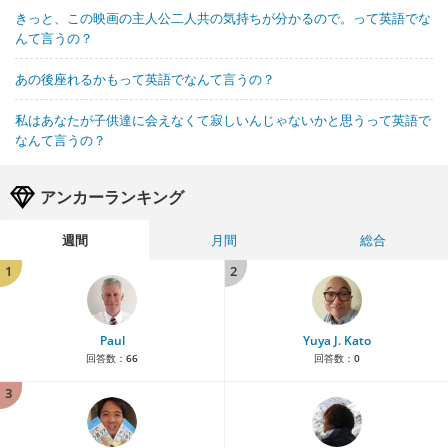
きっと、この映画の主人公二人共の気持ちが分かるので。って英語でな
んて言うの？
あの後座れるかもって英語でなんて言うの？
私はあなたが子供達に会えなくて寂しいんじゃないかと思うって英語で
なんて言うの？
アンカーランキング
週間
月間
総合
1
2
Paul
Yuya J. Kato
回答数：
66
回答数：
0
3